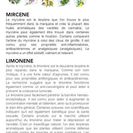
MIRCENE
Le myrcène est le terpène que l'on trouve le plus
fréquemment dans la marijuana et crée la plupart des
huiles aromatiques des variétés de cannabis. Le
myrcène peut également être trouvé dans certaines
autres plantes comme le houblon. Certains comparent
l'arôme du myrcène à celui des clous de girofle. Il est
connu pour ses propriétés anti-inflammatoires,
antibactériennes et analgésiques (analgésiques). Le
myrcène a un effet sédatif, calmant et relaxant.
LIMONENE
Après le myrcène, le limonène est le deuxième terpène le
plus répandu dans la marijuana. Comme son nom
l'indique, il a une forte odeur d'agrumes. Il est connu
pour ses propriétés antifongiques et antibactériennes.
La recherche suggère que le limonène fonctionne
également comme un anti-cancérigène et peut aider à
prévenir la croissance tumorale.
Le limonène peut facilement pénétrer la barrière hémato-
encéphalique. Il est connu pour aider à augmenter la
concentration mentale et l'attention, ainsi qu'à promouvoir
le bien-être général. Certaines preuves non scientifiques
indiquent qu'il est également bénéfique pour la santé
sexuelle. Certains produits sur le marché utilisent
aujourd'hui du limonène pour traiter la dépression et
l'anxiété. C'est un insectifuge naturel, l'un des terpènes
aromatiques que les plantes utilisent comme défense
naturelle contre les insectes et autres prédateurs. Les