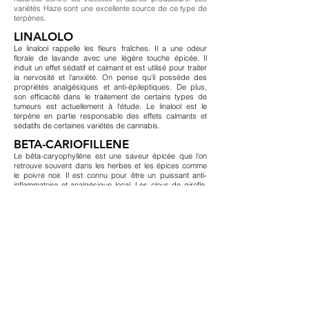
variétés Haze sont une excellente source de ce type de
terpènes.
LINALOLO
Le linalool rappelle les fleurs fraîches. Il a une odeur
florale de lavande avec une légère touche épicée. Il
induit un effet sédatif et calmant et est utilisé pour traiter
la nervosité et l'anxiété. On pense qu'il possède des
propriétés analgésiques et anti-épileptiques. De plus,
son efficacité dans le traitement de certains types de
tumeurs est actuellement à l'étude. Le linalool est le
terpène en partie responsable des effets calmants et
sédatifs de certaines variétés de cannabis.
BETA-CARIOFILLENE
Le bêta-caryophyllène est une saveur épicée que l'on
retrouve souvent dans les herbes et les épices comme
le poivre noir. Il est connu pour être un puissant anti-
inflammatoire et analgésique local. Les clous de girofle,
connus comme un remède naturel pour les maux de
dents, contiennent de bonnes quantités de ce terpène.
Le bêta-caryophyllène aurait également des propriétés
antifongiques.
PINÈNE
Le nom pourrait être trompeur; le pinène a un parfum qui
rappelle le pin et le sapin. De nombreuses plantes
contiennent du pinène; par exemple, le romarin et la
sauge. Ce terpène est connu pour ses propriétés anti-
inflammatoires et antiseptiques locales. Il est également
connu comme expectorant et a un effet d'élargissement