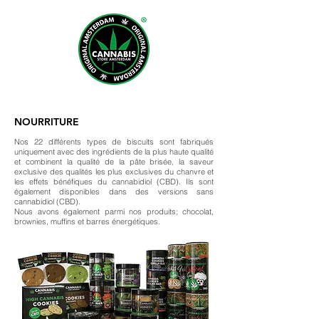
NOURRITURE
Nos 22 différents types de biscuits sont fabriqués
uniquement avec des ingrédients de la plus haute qualité
et combinent la qualité de la pâte brisée, la saveur
exclusive des qualités les plus exclusives du chanvre et
les effets bénéfiques du cannabidiol (CBD). Ils sont
également disponibles dans des versions sans
cannabidiol (CBD).
Nous avons également parmi nos produits; chocolat,
brownies, muffins et barres énergétiques.