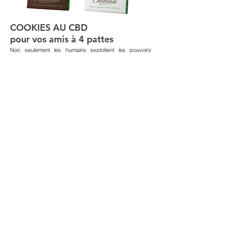
COOKIES AU CBD
pour vos amis à 4 pattes
Non seulement les humains exploitent les pouvoirs
bénéfiques du CBD dérivés du cannabis pour le
traitement des vomissements, des nausées, de
l'insomnie, de l'anxiété, des sautes d'humeur, des
migraines, de l'épilepsie, du stress et de nombreuses
autres maladies, mais aussi pour nos amis chiens, chats
et d'autres animaux. Justement pour ce CANNABIS
STORE AMSTERDAM propose des biscuits dédiés à
nos amis et compagnons.